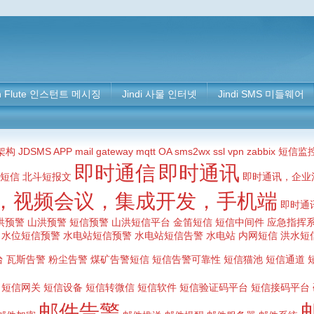
n Flute 인스턴트 메시징
Jindi 사물 인터넷
Jindi SMS 미들웨어
架构
JDSMS APP
mail gateway
mqtt
OA
sms2wx
ssl
vpn
zabbix 短信监
即时通信
即时通讯
网短信
北斗短报文
即时通讯，企业
，视频会议，集成开发，手机端
即时通
洪预警
山洪预警 短信预警 山洪短信平台 金笛短信 短信中间件
应急指挥系
水位短信预警 水电站短信预警
水电站短信告警 水电站 内网短信
洪水短
台
瓦斯告警 粉尘告警 煤矿告警短信 短信告警可靠性 短信猫池 短信通道 
短信网关
短信设备
短信转微信
短信软件
短信验证码平台 短信接码平台
邮件告警