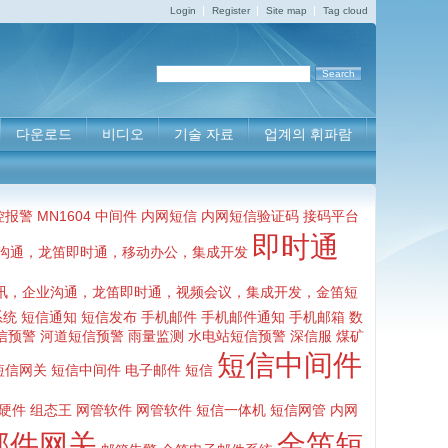
Login
Register
Site map
Tag cloud
다운로드
비디오
기술 자료
업계의 휘파람
控报警 MN1604
中间件
内网短信 内网短信验证码 接码平台
即时通
沟通，龙笛即时通，移动办公，集成开发
讯，企业沟通，龙笛即时通，视频会议，集成开发，金笛短
统 短信通知 短信发布
手机邮件
手机邮件通知
手机邮箱
数
信预警 河道短信预警 雨量监测 水电站短信预警
深信服
煤矿
短信中间件
短信网关 短信中间件
电子邮件
短信
硬件
组态王
网管软件
网管软件 短信一体机 短信网管 内网
邮件网关
金笛短