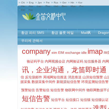
Chi
Eng
Jpn
Fre
Rus
Ger
Hin
Kor
Vie
Ara
Lao
Tha
Urd
Ben
Mya
Por
Esl
Fas
황금 피리 SMS
황금 플룻 메일
Mail飒
Drago
우리에 관해서
company
imap
eim
EIM
exchange
idle
IM
验证码平台
内网视频会议
内网验证码 短信服务器 内
讯，企业沟通，龙笛即时通
信
反垃圾邮件
局域网短信推送 消息推送
山洪短信预警
山
据采集
数据采集中间件
新能源短信告警 环境监测短信告警
预警短信 告警短信 短信告警
物联网中间件
物联网数据平
短信告警
短信平台
短信接口
短信猫
短信猫认证
选型