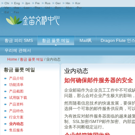
Chi
Eng
Jpn
Fre
Rus
Ger
Hin
Kor
Vie
Ara
Lao
Tha
Urd
Ben
Mya
Por
Esl
Fas
황금 피리 SMS
황금 플룻 메일
Mail飒
Dragon Flute
우리에 관해서
Home
/
황금 플룻 메일
/
业内动态
황금 플룻 메일
业内动态
产品介绍
如何确保邮件服务器的安全
功能清单
企业邮箱作为企业员工工作中不可或
产品截图
问题，那么会对企业产生极大的影响
试用版下载
然而随着信息技术的快速发展，要保
产品资料
选择一个可靠的邮件服务供应商，可
产品特色
为有效应对邮件服务器面临的越来越复杂
行业方案
制、SSL加密/SMTP邮件加密、
业内动态
业务不间断稳定运行。
售后服务