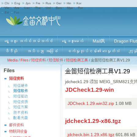
Chi
Eng
Jpn
Fre
Rus
Ger
Hin
Kor
Vie
Ara
Lao
Tha
Urd
Ben
Mya
Por
Esl
Fas
ရွှေဖလူး အက်စ်အမ်အက်စ်
ရွှေဖလူးမေးလ်
Mail飒
Dragon Flut
ဗီဒီယို
အသိပညာ အခြေခံ
စက်မှုလုပ်ငန်း၏ လေမှုတ်သံ
ကျွန်
Media
/
Files
/
短信资料
/
短信软件
/
短信检测工具
/
金笛短信检测工具V1.29
Files
金笛短信检测工具V1.29
短信资料
jdcheck1.29 添加 MEIG_SRM821
短信硬件
JDCheck1.29-win
短信软件
短信驱动
短信资质
JDCheck.1.29.win32.zip
1.08 MB
短信方案
技术资料
配套光盘
jdcheck1.29-x86.tgz
邮件资料
物联网设备
jdcheck.bin.1.29.x86.tgz
601.86 kB