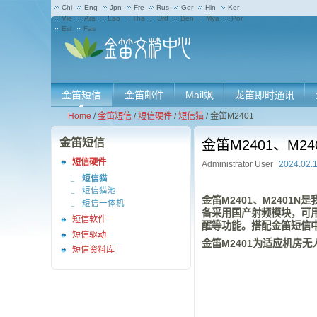
Chi
Eng
Jpn
Fre
Rus
Ger
Hin
Kor
Vie
Ara
Lao
Tha
Urd
Ben
Mya
Por
Esl
Fas
金笛短信
金笛邮件
Mail飒
龙笛即时通讯
Home
/
金笛短信
/
短信硬件
/
短信猫
/
金笛M2401
金笛短信
金笛M2401、M2
短信硬件
Administrator User
2024.02.
短信猫
短信猫池
金笛M2401、M2401N
短信一体机
备采用国产射频模块，可用
短信软件
醒等功能。搭配金笛短信中
短信驱动
金笛M2401为适应机房
短信资料库