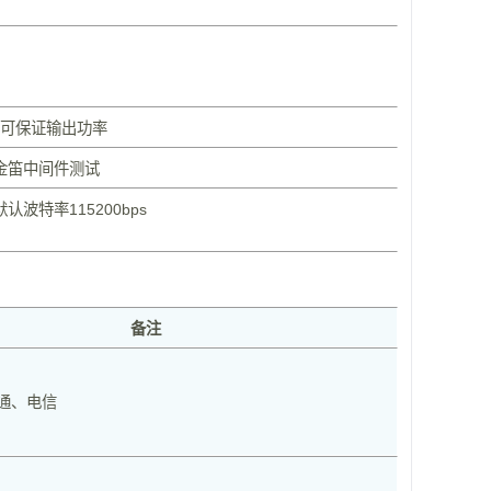
0v可保证输出功率
金笛中间件测试
认波特率115200bps
备注
通、电信