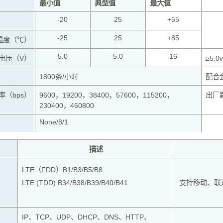
最小值
典型值
最大值
-20
25
+55
-25
25
+85
温度（℃）
5.0
5.0
16
电压（V）
≥5.
1800条/小时
配合
率（bps）
9600，19200，38400，57600，115200，
出厂默
230400，460800
None/8/1
描述
LTE（FDD）B1/B3/B5/B8
LTE (TDD) B34/B38/B39/B40/B41
支持移动、联
IP、TCP、UDP、DHCP、DNS、HTTP、