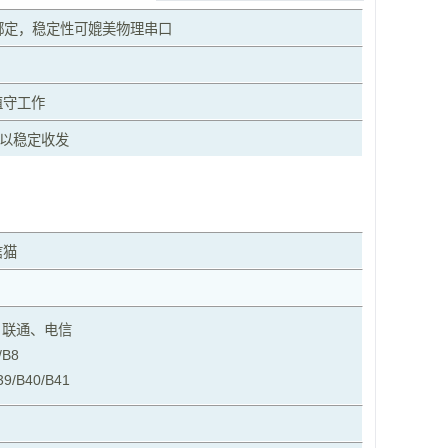
绑定，稳定性可媲美物理串口
值守工作
以稳定收发
信猫
、联通、电信
/B8
39/B40/B41