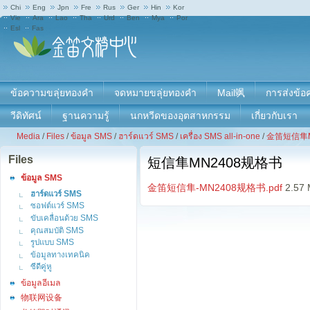
Chi
Eng
Jpn
Fre
Rus
Ger
Hin
Kor
Vie
Ara
Lao
Tha
Urd
Ben
Mya
Por
Esl
Fas
ข้อความขลุ่ยทองคํา
จดหมายขลุ่ยทองคํา
Mail飒
การส่งข้อ
วีดิทัศน์
ฐานความรู้
นกหวีดของอุตสาหกรรม
เกี่ยวกับเรา
Media
/
Files
/
ข้อมูล SMS
/
ฮาร์ดแวร์ SMS
/
เครื่อง SMS all-in-one
/
金笛短信隼M
Files
短信隼MN2408规格书
ข้อมูล SMS
金笛短信隼-MN2408规格书.pdf
2.57
ฮาร์ดแวร์ SMS
ซอฟต์แวร์ SMS
ขับเคลื่อนด้วย SMS
คุณสมบัติ SMS
รูปแบบ SMS
ข้อมูลทางเทคนิค
ซีดีคู่หู
ข้อมูลอีเมล
物联网设备