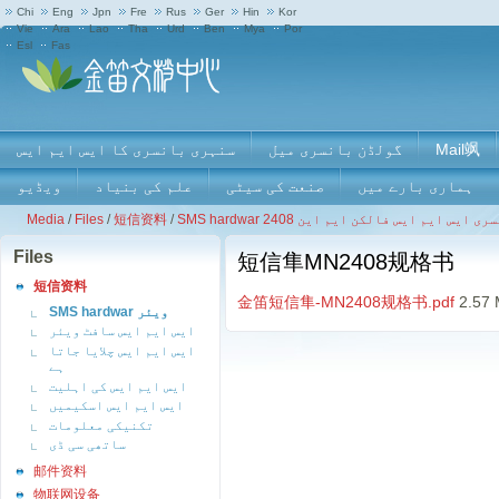
Chi
Eng
Jpn
Fre
Rus
Ger
Hin
Kor
Vie
Ara
Lao
Tha
Urd
Ben
Mya
Por
Esl
Fas
Mail飒
گولڈن بانسری میل
سنہری بانسری کا ایس ایم ایس
ہماری بارے ميں
صنعت کی سیٹی
علم کی بنیاد
ویڈیو
ی ایس ایم ایس فالکن ایم این 2408
/
短信资料
/
Files
/
Media
Files
短信隼MN2408规格书
短信资料
金笛短信隼-MN2408规格书.pdf
2.57
SMS hardwar ویئر
ایس ایم ایس سافٹ ویئر
ایس ایم ایس چلایا جاتا
ہے
ایس ایم ایس کی اہلیت
ایس ایم ایس اسکیمیں
تکنیکی معلومات
ساتھی سی ڈی
邮件资料
物联网设备