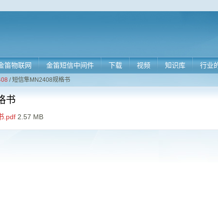
金笛物联网
金笛短信中间件
下载
视频
知识库
行业
08
/
短信隼MN2408规格书
格书
.pdf
2.57 MB