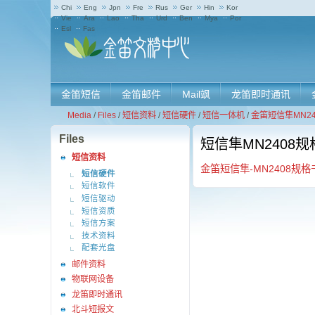
Chi
Eng
Jpn
Fre
Rus
Ger
Hin
Kor
Vie
Ara
Lao
Tha
Urd
Ben
Mya
Por
Esl
Fas
金笛短信
金笛邮件
Mail飒
龙笛即时通讯
Media
/
Files
/
短信资料
/
短信硬件
/
短信一体机
/
金笛短信隼MN24
Files
短信隼MN2408规
短信资料
金笛短信隼-MN2408规格书
短信硬件
短信软件
短信驱动
短信资质
短信方案
技术资料
配套光盘
邮件资料
物联网设备
龙笛即时通讯
北斗短报文