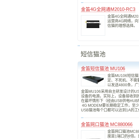
金笛4G全网通M2010-RC3
金笛4G全网通M2
运营商4G网络，向
信猫的理想选择。
短信猫池
金笛短信猫池 MU106
金笛MU106短信
定、不死机、不需
以发送4800条，
金笛MU106采用自主研发设计的U
设备的电源。实际上，设备接收到的
在最坏情形下（经由USB供电HUB所
4G MODEM要长期稳定工作，至少
USB猫池每个口都可以达到1A的
金笛网口猫池 MC880066
金笛网口猫池MC8
度是1端口的8倍。