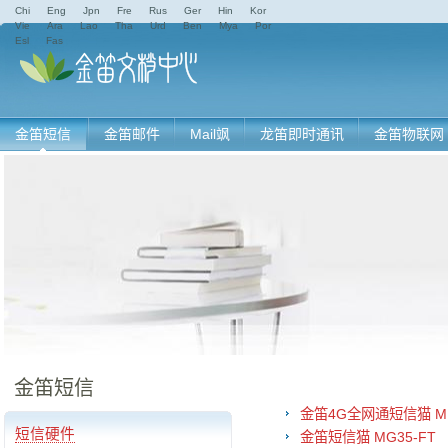
Chi
Eng
Jpn
Fre
Rus
Ger
Hin
Kor
Vie
Ara
Lao
Tha
Urd
Ben
Mya
Por
Esl
Fas
金笛短信
金笛邮件
Mail飒
龙笛即时通讯
金笛物联网
金笛短信
金笛4G全网通短信猫 M18
短信硬件
金笛短信猫 MG35-FT