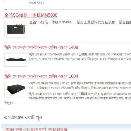
করতে পারে।
金笛5G短信一体机MN5000
金笛5G短信一体机MN5000， 是史上最强悍的短信设备，是金
জিন্দি এসএমএস অল-ইন-ওয়ান মেশিন এমএন 1408
জিন্ডি এসএমএস অল-ইন-ওয়ান মেশিন এমএন 1408 একটি সফ্টওয়্যার এবং হার্ডওয়্যার অল-
চ্যানেল, যা এসএমএস প্রেরণের সাফল্যের হার এবং গতি উন্নত করে। সফ্টওয়্যার এবং হার্ডওয
জিন্দি এসএমএস অল-ইন-ওয়ান মেশিন এমএন 1604
একটি এসএমএস হার্ডওয়্যার গেটওয়ে একটি বিশেষ ডিভাইস যা সরাসরি ক্যারিয়ারের মাধ্যমে পা
নেই। হার্ডওয়্যার এসএমএস গেটওয়েগুলি বর্ধিত নিয়ন্ত্রণ, নির্ভরযোগ্যতা এবং দক্ষতা সরবরা
জিন্ডি এসএমএস অল-ইন-ওয়ান মেশিন এমএন 1604 সাম্প্রতিক বছরগুলিতে এসএমএসের ক্ষেত
সরঞ্জামগুলিকে সংহত করে এবং আইপি এর মাধ্যমে এসএমএস প্রেরণকে উপলব্ধি করে, যা এসএ
উপযুক্ত।
এসএমএস ক্যাট পুল
গোল্ডেন ফ্লুট এসএমএস ক্যাট পুল MU106