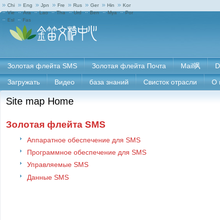
Chi
Eng
Jpn
Fre
Rus
Ger
Hin
Kor
Vie
Ara
Lao
Tha
Urd
Ben
Mya
Por
Esl
Fas
Золотая флейта SMS
Золотая флейта Почта
Mail飒
D
Загружать
Видео
база знаний
Свисток отрасли
О 
Site map Home
Золотая флейта SMS
Аппаратное обеспечение для SMS
Программное обеспечение для SMS
Управляемые SMS
Данные SMS