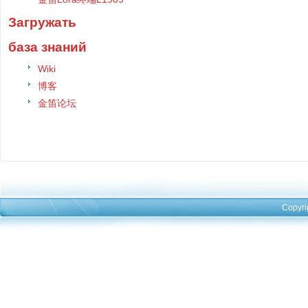
Загружать
база знаний
Wiki
博客
金笛论坛
Copyri