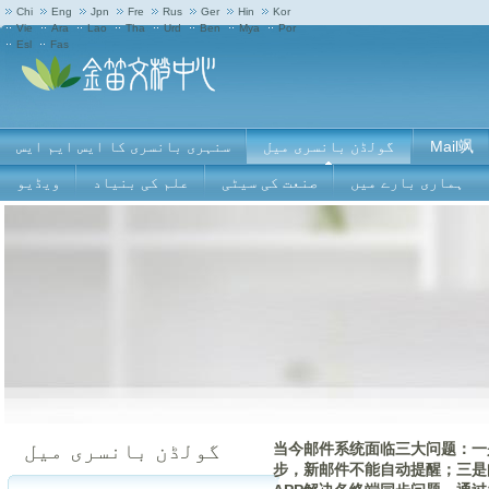
Chi
Eng
Jpn
Fre
Rus
Ger
Hin
Kor
Vie
Ara
Lao
Tha
Urd
Ben
Mya
Por
Esl
Fas
Mail飒
گولڈن بانسری میل
سنہری بانسری کا ایس ایم ایس
ہماری بارے ميں
صنعت کی سیٹی
علم کی بنیاد
ویڈیو
گولڈن بانسری میل
当今邮件系统面临三大问题：一
步，新邮件不能自动提醒；三是